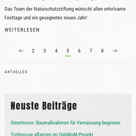
Das Team der Naturschutzstiftung wünscht allen erholsame
Festtage und ein gesegnetes neues Jahr!
WEITERLESEN
2
3
4
5
6
7
8
AKTUELLES
Neuste Beiträge
Steertmoor: Baumaßnahmen für Vernässung beginnen
Torfmoose pflanzen im OptiMuM-Projekt