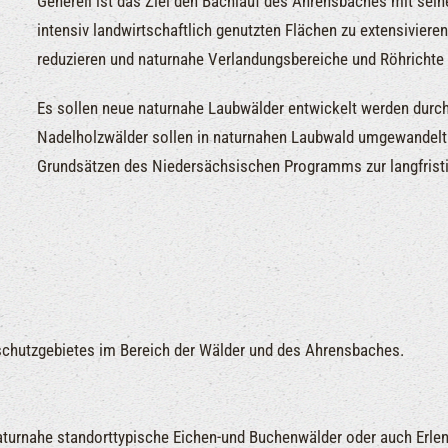
Generell ist das Ziel den Bachlauf des Ahrensbaches mit sein
intensiv landwirtschaftlich genutzten Flächen zu extensiviere
reduzieren und naturnahe Verlandungsbereiche und Röhrichte 
Es sollen neue naturnahe Laubwälder entwickelt werden durc
Nadelholzwälder sollen in naturnahen Laubwald umgewandelt 
Grundsätzen des Niedersächsischen Programms zur langfris
schutzgebietes im Bereich der Wälder und des Ahrensbaches.
turnahe standorttypische Eichen-und Buchenwälder oder auch Erlen