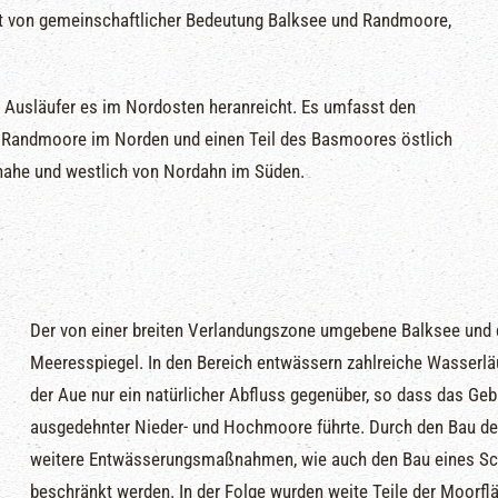
iet von gemeinschaftlicher Bedeutung Balksee und Randmoore,
n Ausläufer es im Nordosten heranreicht. Es umfasst den
e Randmoore im Norden und einen Teil des Basmoores östlich
enahe und westlich von Nordahn im Süden.
Der von einer breiten Verlandungszone umgebene Balksee und 
Meeresspiegel. In den Bereich entwässern zahlreiche Wasserl
der Aue nur ein natürlicher Abfluss gegenüber, so dass das Geb
ausgedehnter Nieder- und Hochmoore führte. Durch den Bau de
weitere Entwässerungsmaßnahmen, wie auch den Bau eines Sch
beschränkt werden. In der Folge wurden weite Teile der Moorfläc