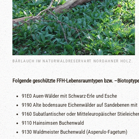
BÄRLAUCH IM NATURWALDRESERVART NORDAHNER HOLZ.
Folgende geschützte FFH-Lebensraumtypen bzw. –Biotoptyp
91E0 Auen-Wälder mit Schwarz-Erle und Esche
9190 Alte bodensaure Eichenwälder auf Sandebenen mit S
9160 Subatlantischer oder Mitteleuropäischer Stieleich
9110 Hainsimsen Buchenwald
9130 Waldmeister Buchenwald (Asperulo-Fagetum)