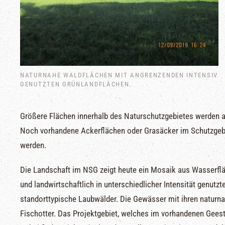
NATURNAHE WALDFLÄCHEN MIT ANGRENZENDEN INTENSIV
GENUTZTEN GRÜNLANDFLÄCHEN.
Größere Flächen innerhalb des Naturschutzgebietes werden au
Noch vorhandene Ackerflächen oder Grasäcker im Schutzgebi
werden.
Die Landschaft im NSG zeigt heute ein Mosaik aus Wasserfl
und landwirtschaftlich in unterschiedlicher Intensität genut
standorttypische Laubwälder. Die Gewässer mit ihren naturn
Fischotter. Das Projektgebiet, welches im vorhandenen Geest