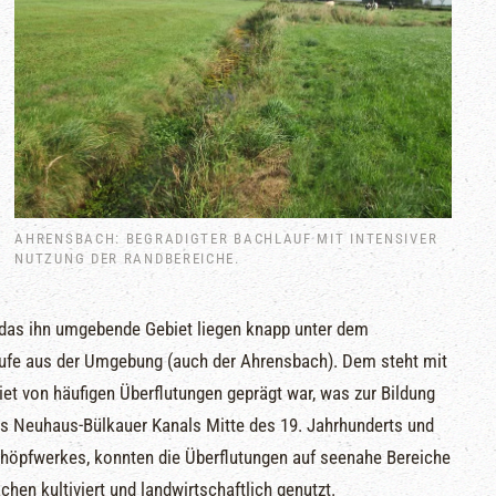
AHRENSBACH: BEGRADIGTER BACHLAUF MIT INTENSIVER
NUTZUNG DER RANDBEREICHE.
das ihn umgebende Gebiet liegen knapp unter dem
äufe aus der Umgebung (auch der Ahrensbach). Dem steht mit
iet von häufigen Überflutungen geprägt war, was zur Bildung
s Neuhaus-Bülkauer Kanals Mitte des 19. Jahrhunderts und
öpfwerkes, konnten die Überflutungen auf seenahe Bereiche
hen kultiviert und landwirtschaftlich genutzt.