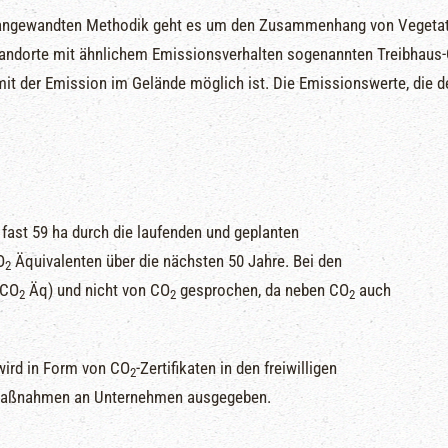
 angewandten Methodik geht es um den Zusammenhang von Vegetat
andorte mit ähnlichem Emissionsverhalten sogenannten Treibhaus-
it der Emission im Gelände möglich ist. Die Emissionswerte, die d
fast 59 ha durch die laufenden und geplanten
O
Äquivalenten über die nächsten 50 Jahre. Bei den
2
(CO
Äq) und nicht von CO
gesprochen, da neben CO
auch
2
2
2
wird in Form von CO
-Zertifikaten in den freiwilligen
2
maßnahmen an Unternehmen ausgegeben.