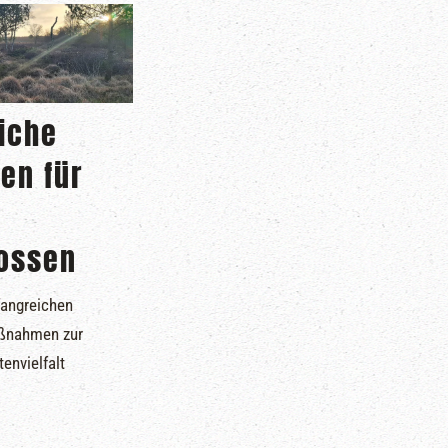
iche
en für
ossen
angreichen
ßnahmen zur
envielfalt