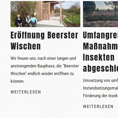
Eröffnung Beerster
Umfangre
Wischen
Maßnahm
Insekten
Wir freuen uns, nach einer langen und
abgeschl
anstrengenden Bauphase, die "Beerster
Wischen" endlich wieder eröffnen zu
Umsetzung von umf
können.
Instandsetzungsma
WEITERLESEN
Förderung der Insekt
WEITERLESEN