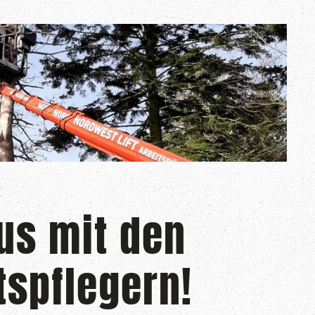
us mit den
spflegern!