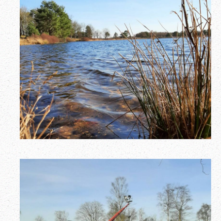
See von unten
:-)